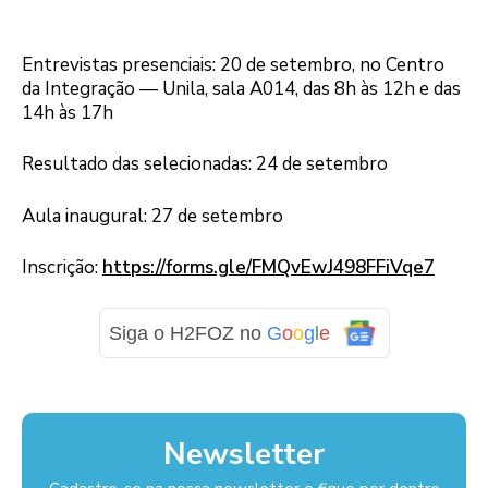
Entrevistas presenciais: 20 de setembro, no Centro
da Integração — Unila, sala A014, das 8h às 12h e das
14h às 17h
Resultado das selecionadas: 24 de setembro
Aula inaugural: 27 de setembro
Inscrição:
https://forms.gle/FMQvEwJ498FFiVqe7
Siga o H2FOZ no
G
o
o
g
l
e
Newsletter