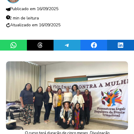
16/09/2025
2 min de leitura
16/09/2025
Share on WhatsApp
Share on Threads
Share on Telegram
Share on Facebook
Share 
O curso terá duração de cinco meses. Divulgação