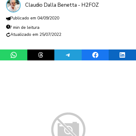
Claudio Dalla Benetta - H2FOZ
04/09/2020
7 min de leitura
25/07/2022
Share on WhatsApp
Share on Threads
Share on Telegram
Share on Facebook
Share 