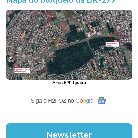
Mapa do bloqueio da BR-277
Arte: EPR Iguaçu
Siga o H2FOZ no
G
o
o
g
l
e
Newsletter