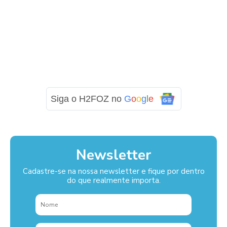
Siga o H2FOZ no
G
o
o
g
l
e
Newsletter
Cadastre-se na nossa newsletter e fique por dentro
do que realmente importa.