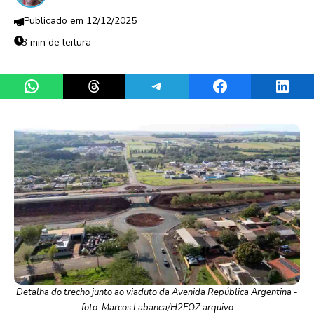
12/12/2025
3 min de leitura
Share on WhatsApp
Share on Threads
Share on Telegram
Share on Facebook
Share 
Detalha do trecho junto ao viaduto da Avenida República Argentina -
foto: Marcos Labanca/H2FOZ arquivo