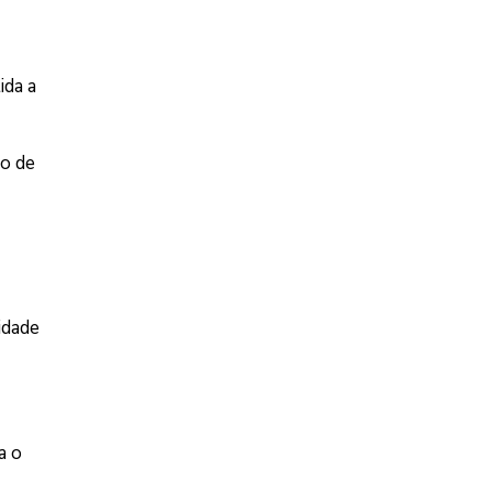
ida a
ão de
idade
a o