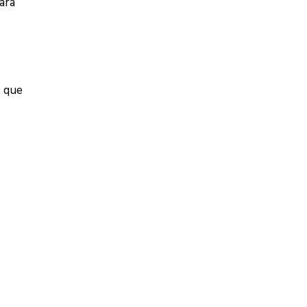
ara
, que