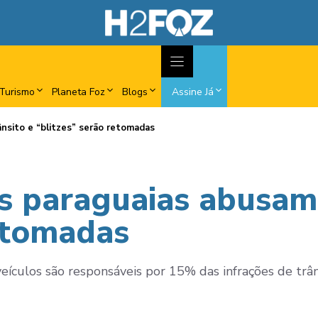
Turismo
Planeta Foz
Blogs
Assine Já
nsito e “blitzes” serão retomadas
s paraguaias abusam 
retomadas
eículos são responsáveis por 15% das infrações de trân