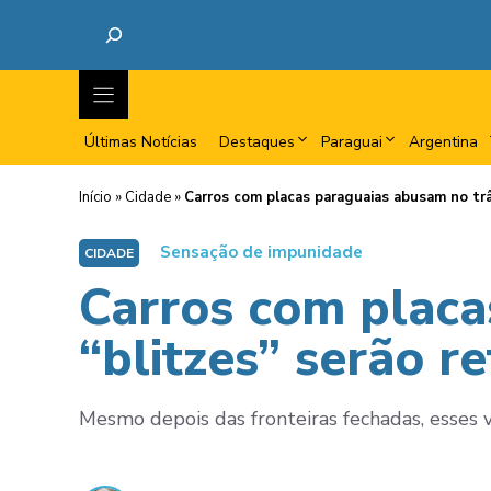
Últimas Notícias
Destaques
Paraguai
Argentina
Início
»
Cidade
»
Carros com placas paraguaias abusam no trâ
Sensação de impunidade
CIDADE
Carros com placa
“blitzes” serão 
Mesmo depois das fronteiras fechadas, esses v