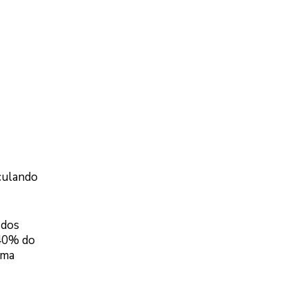
rculando
 dos
 40% do
ima