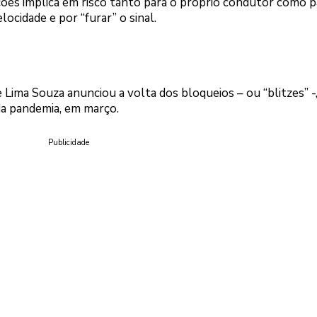
ações implica em risco tanto para o próprio condutor como p
locidade e por “furar” o sinal.
 Lima Souza anunciou a volta dos bloqueios – ou “blitzes” -
da pandemia, em março.
Publicidade