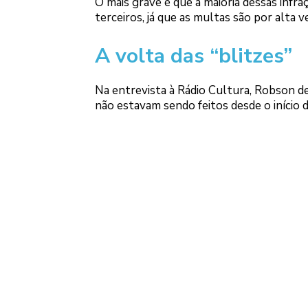
O mais grave é que a maioria dessas infr
terceiros, já que as multas são por alta ve
A volta das “blitzes”
Na entrevista à Rádio Cultura, Robson de
não estavam sendo feitos desde o início 