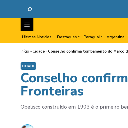
Últimas Notícias
Destaques
Paraguai
Argentina
Início
»
Cidade
»
Conselho confirma tombamento do Marco da
CIDADE
Conselho confir
Fronteiras
Obelisco construído em 1903 é o primeiro bem 