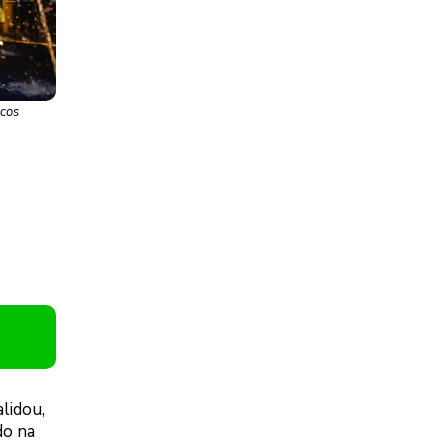
rcos
lidou,
do na