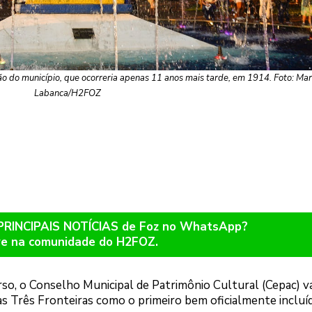
ão do município, que ocorreria apenas 11 anos mais tarde, em 1914. Foto: Ma
Labanca/H2FOZ
 PRINCIPAIS NOTÍCIAS de Foz no WhatsApp?
re na comunidade do H2FOZ.
o, o Conselho Municipal de Patrimônio Cultural (Cepac) va
as Três Fronteiras como o primeiro bem oficialmente incluí