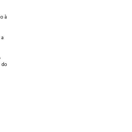
o à
 a
o
o do