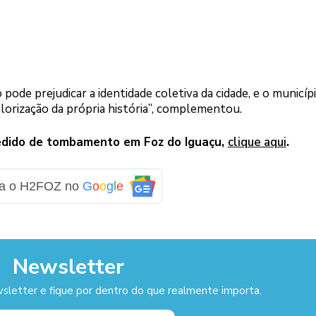
pode prejudicar a identidade coletiva da cidade, e o municí
orização da própria história”, complementou.
edido de tombamento em Foz do Iguaçu,
clique aqui
.
ga o H2FOZ no
G
o
o
g
l
e
Newsletter
sletter e fique por dentro do que realmente importa.