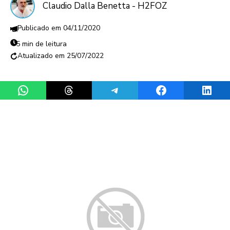
Claudio Dalla Benetta - H2FOZ
04/11/2020
5 min de leitura
25/07/2022
Share on WhatsApp
Share on Threads
Share on Telegram
Share on Facebook
Share 