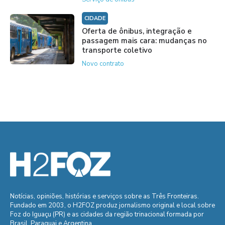
CIDADE
Oferta de ônibus, integração e
passagem mais cara: mudanças no
transporte coletivo
Novo contrato
Notícias, opiniões, histórias e serviços sobre as Três Fronteiras.
Fundado em 2003, o H2FOZ produz jornalismo original e local sobre
Foz do Iguaçu (PR) e as cidades da região trinacional formada por
Brasil, Paraguai e Argentina.