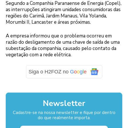
Segundo a Companhia Paranaense de Energia (Copel),
as interrupções atingiram unidades consumidoras das
regiões do Carimã, Jardim Manaus, Vila Yolanda,
Morumbi II, Lancaster e áreas próximas.
A empresa informou que o problema ocorreu em
razão do desligamento de uma chave de saída de uma
subestação da companhia, causado pelo contato da
vegetação com a rede elétrica.
Siga o H2FOZ no
G
o
o
g
l
e
Newsletter
Cadastre-se na nossa newsletter e fique por dentro
do que realmente importa.