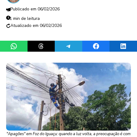
06/02/2026
1 min de leitura
06/02/2026
Share on WhatsApp
Share on Threads
Share on Telegram
Share on Facebook
Share 
"Apagões" em Foz do Iguaçu: quando a luz volta, a preocupação é com