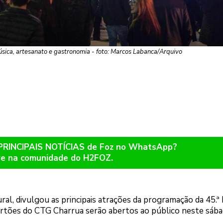
úsica, artesanato e gastronomia - foto: Marcos Labanca/Arquivo
 PRINCIPAIS NOTÍCIAS de Foz no WhatsApp?
re na comunidade do H2FOZ.
ral, divulgou as principais atrações da programação da 45.ª 
ortões do CTG Charrua serão abertos ao público neste sábad