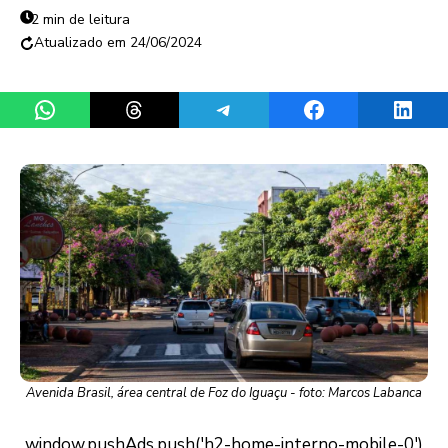
2 min de leitura
24/06/2024
Share on WhatsApp
Share on Threads
Share on Telegram
Share on Facebook
Share 
Avenida Brasil, área central de Foz do Iguaçu - foto: Marcos Labanca