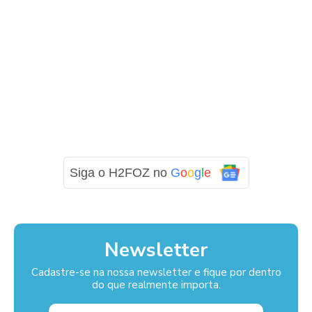
Siga o H2FOZ no
G
o
o
g
l
e
Newsletter
Cadastre-se na nossa newsletter e fique por dentro
do que realmente importa.