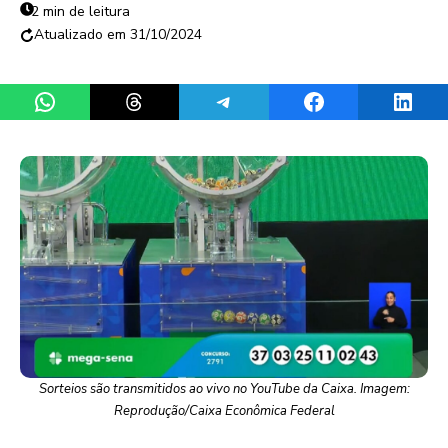
2 min de leitura
31/10/2024
Share on WhatsApp
Share on Threads
Share on Telegram
Share on Facebook
Share 
Sorteios são transmitidos ao vivo no YouTube da Caixa. Imagem:
Reprodução/Caixa Econômica Federal