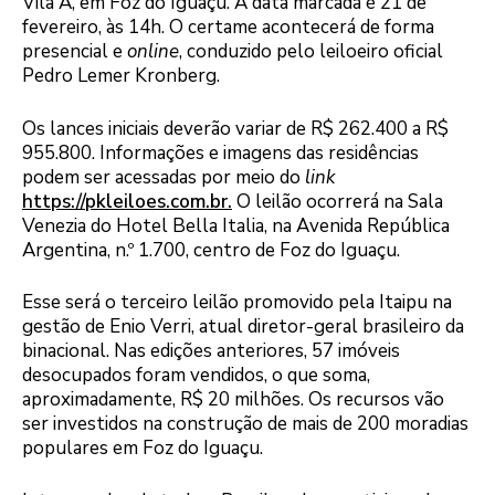
Vila A, em Foz do Iguaçu. A data marcada é 21 de
fevereiro, às 14h. O certame acontecerá de forma
presencial e
online
, conduzido pelo leiloeiro oficial
Pedro Lemer Kronberg.
Os lances iniciais deverão variar de R$ 262.400 a R$
955.800. Informações e imagens das residências
podem ser acessadas por meio do
link
https://pkleiloes.com.br.
O leilão ocorrerá na Sala
Venezia do Hotel Bella Italia, na Avenida República
Argentina, n.º 1.700, centro de Foz do Iguaçu.
Esse será o terceiro leilão promovido pela Itaipu na
gestão de Enio Verri, atual diretor-geral brasileiro da
binacional. Nas edições anteriores, 57 imóveis
desocupados foram vendidos, o que soma,
aproximadamente, R$ 20 milhões. Os recursos vão
ser investidos na construção de mais de 200 moradias
populares em Foz do Iguaçu.