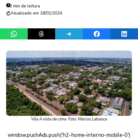
2 min de leitura
18/01/2024
Share on WhatsApp
Share on Threads
Share on Telegram
Share on Facebook
Share 
Vila A vista de cima. Foto: Marcos Labanca