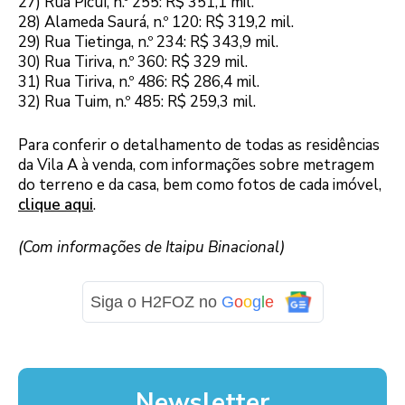
27) Rua Picuí, n.º 255: R$ 351,1 mil.
28) Alameda Saurá, n.º 120: R$ 319,2 mil.
29) Rua Tietinga, n.º 234: R$ 343,9 mil.
30) Rua Tiriva, n.º 360: R$ 329 mil.
31) Rua Tiriva, n.º 486: R$ 286,4 mil.
32) Rua Tuim, n.º 485: R$ 259,3 mil.
Para conferir o detalhamento de todas as residências
da Vila A à venda, com informações sobre metragem
do terreno e da casa, bem como fotos de cada imóvel,
clique aqui
.
(Com informações de Itaipu Binacional)
Siga o H2FOZ no
G
o
o
g
l
e
Newsletter