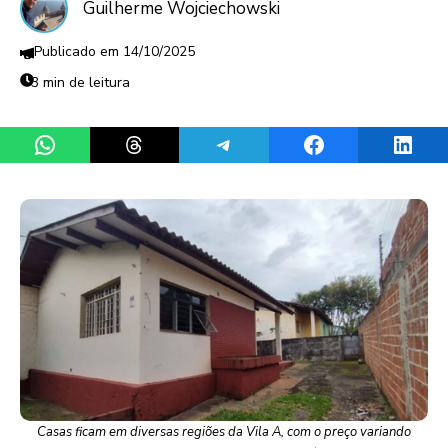
Guilherme Wojciechowski
14/10/2025
3 min de leitura
Share on WhatsApp
Share on Threads
Share on Telegram
Share on Facebook
Share 
Casas ficam em diversas regiões da Vila A, com o preço variando