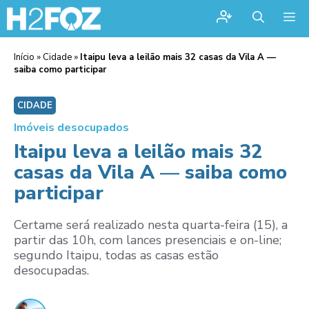
Me
Início
»
Cidade
»
Itaipu leva a leilão mais 32 casas da Vila A —
saiba como participar
CIDADE
Imóveis desocupados
Itaipu leva a leilão mais 32
casas da Vila A — saiba como
participar
Certame será realizado nesta quarta-feira (15), a
partir das 10h, com lances presenciais e on-line;
segundo Itaipu, todas as casas estão
desocupadas.