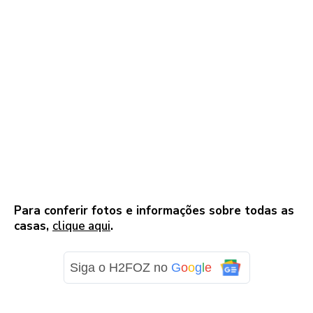
Para conferir fotos e informações sobre todas as
casas,
clique aqui
.
Siga o H2FOZ no
G
o
o
g
l
e