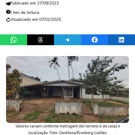
27/09/2023
3 min de leitura
07/01/2025
Share on WhatsApp
Share on Threads
Share on Telegram
Share on Facebook
Share 
Valores variam conforme metragem (do terreno e da casa) e
localização. Foto: Gentileza/Kronberg Leilões