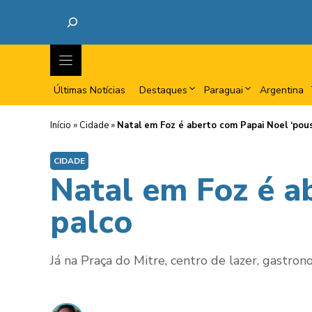
Últimas Notícias
Destaques
Paraguai
Argentina
Início
»
Cidade
»
Natal em Foz é aberto com Papai Noel ‘pou
CIDADE
Natal em Foz é a
palco
Já na Praça do Mitre, centro de lazer, gastrono