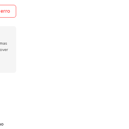
 erro
emas
mover
no