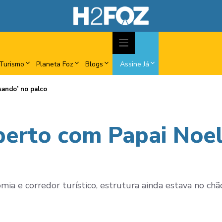
Turismo
Planeta Foz
Blogs
Assine Já
sando’ no palco
berto com Papai Noel
mia e corredor turístico, estrutura ainda estava no chão 