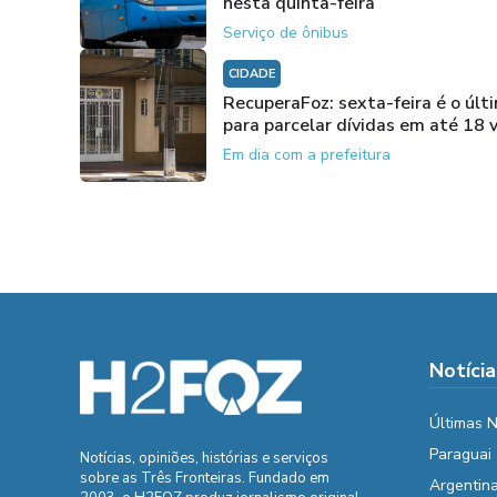
nesta quinta-feira
Serviço de ônibus
CIDADE
RecuperaFoz: sexta-feira é o últ
para parcelar dívidas em até 18 
Em dia com a prefeitura
Notícia
Últimas N
Paraguai
Notícias, opiniões, histórias e serviços
sobre as Três Fronteiras. Fundado em
Argentin