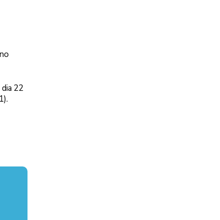
ano
 dia 22
1).