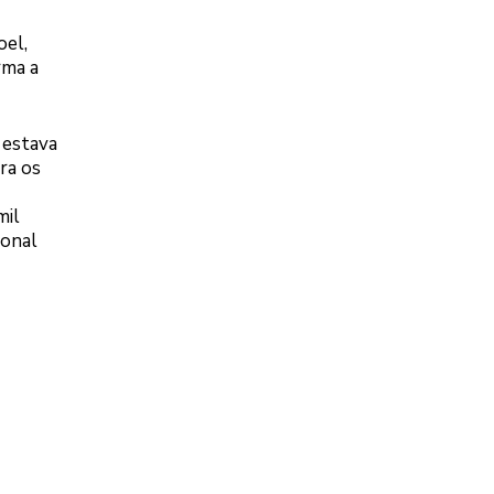
oel,
rma a
a estava
ra os
mil
ional