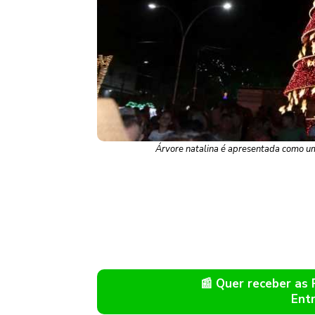
Árvore natalina é apresentada como um
📰 Quer receber as
Ent