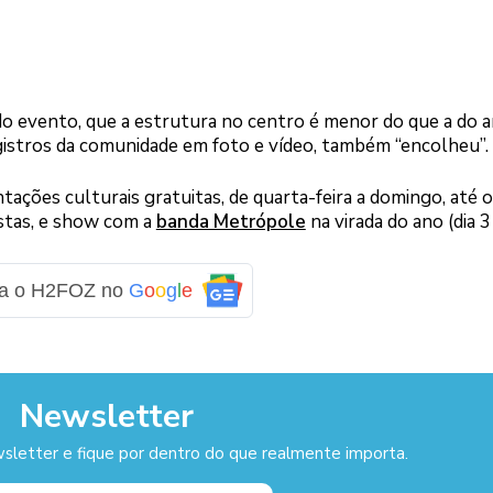
 evento, que a estrutura no centro é menor do que a do 
egistros da comunidade em foto e vídeo, também “encolheu”.
ações culturais gratuitas, de quarta-feira a domingo, até o
stas, e show com a
banda Metrópole
na virada do ano (dia 3
ga o H2FOZ no
G
o
o
g
l
e
Newsletter
sletter e fique por dentro do que realmente importa.