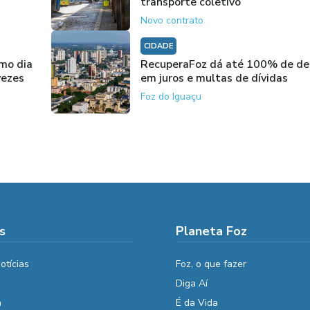
transporte coletivo
Novo contrato
CIDADE
imo dia
RecuperaFoz dá até 100% de de
vezes
em juros e multas de dívidas
Foz do Iguaçu
s
Planeta Foz
otícias
Foz, o que fazer
Diga Aí
a
É da Vida