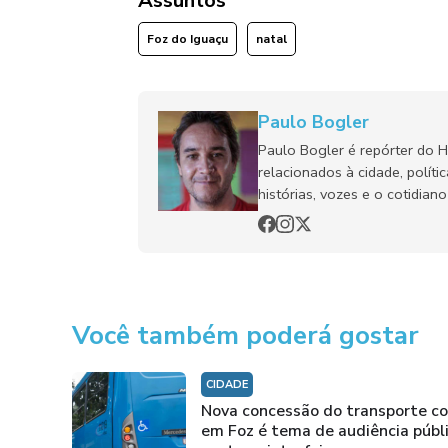
Assuntos
Foz do Iguaçu
natal
Paulo Bogler
Paulo Bogler é repórter do 
relacionados à cidade, políti
histórias, vozes e o cotidia
Você também poderá gostar
CIDADE
Nova concessão do transporte co
em Foz é tema de audiência públ