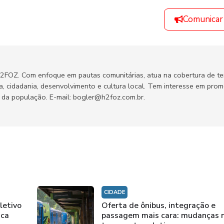
Comunicar
H2FOZ. Com enfoque em pautas comunitárias, atua na cobertura de t
ca, cidadania, desenvolvimento e cultura local. Tem interesse em pro
no da população. E-mail: bogler@h2foz.com.br.
CIDADE
letivo
Oferta de ônibus, integração e
ica
passagem mais cara: mudanças 