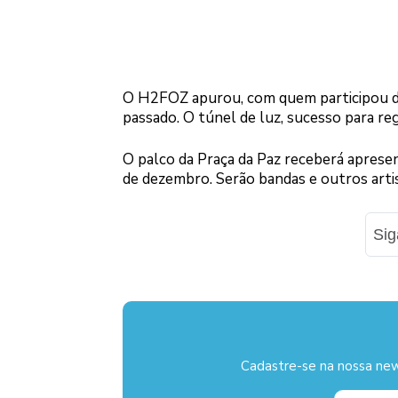
O H2FOZ apurou, com quem participou do
passado. O túnel de luz, sucesso para r
O palco da Praça da Paz receberá apresent
de dezembro. Serão bandas e outros arti
Si
Cadastre-se na nossa new