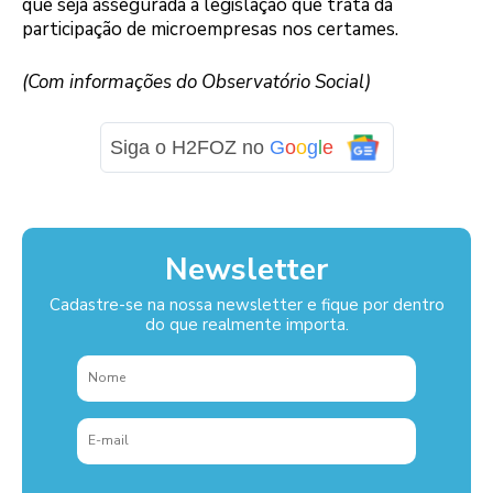
que seja assegurada a legislação que trata da
participação de microempresas nos certames.
(Com informações do Observatório Social)
Siga o H2FOZ no
G
o
o
g
l
e
Newsletter
Cadastre-se na nossa newsletter e fique por dentro
do que realmente importa.