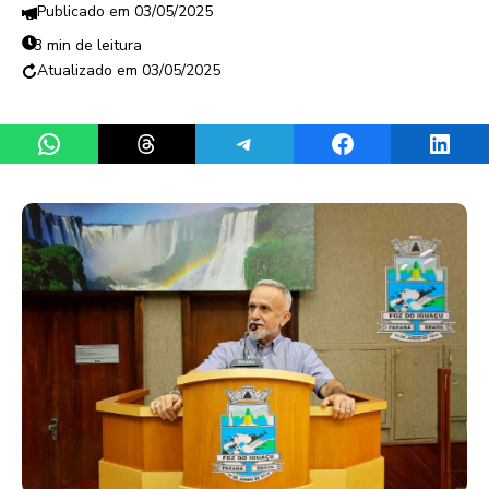
03/05/2025
3 min de leitura
03/05/2025
Share on WhatsApp
Share on Threads
Share on Telegram
Share on Facebook
Share 