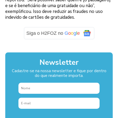
e se é beneficiário de uma gratuidade ou não”,
exemplificou. Isso deve reduzir as fraudes no uso
indevido de cartões de gratuidades.
Siga o H2FOZ no
G
o
o
g
l
e
Newsletter
Cadastre-se na nossa newsletter e fique por dentro
do que realmente importa.