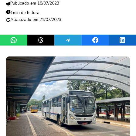
18/07/2023
3 min de leitura
21/07/2023
Share on WhatsApp
Share on Threads
Share on Telegram
Share on Facebook
Share 