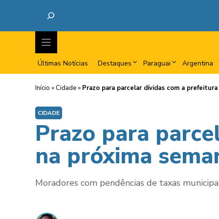
Últimas Notícias
Destaques
Paraguai
Argentina
Início
»
Cidade
»
Prazo para parcelar dívidas com a prefeitur
CIDADE
Prazo para parcel
na próxima sema
Moradores com pendências de taxas municipai