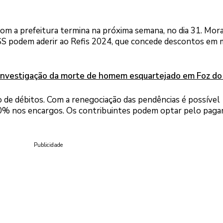
com a prefeitura termina na próxima semana, no dia 31. Mor
 ISS podem aderir ao Refis 2024, que concede descontos em 
investigação da morte de homem esquartejado em Foz do
ão de débitos. Com a renegociação das pendências é possível
00% nos encargos. Os contribuintes podem optar pelo pag
Publicidade