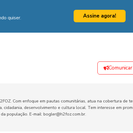
Assine agora!
do quiser.
Comunicar
H2FOZ. Com enfoque em pautas comunitárias, atua na cobertura de t
ca, cidadania, desenvolvimento e cultura local. Tem interesse em pro
no da população. E-mail: bogler@h2foz.com.br.