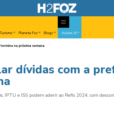
Turismo
Planeta Foz
Blogs
Assine Já
a termina na próxima semana
ar dívidas com a pre
na
s, IPTU e ISS podem aderir ao Refis 2024, com descon