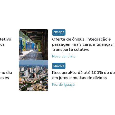
CIDADE
letivo
Oferta de ônibus, integração e
ica
passagem mais cara: mudanças 
transporte coletivo
Novo contrato
CIDADE
imo dia
RecuperaFoz dá até 100% de de
vezes
em juros e multas de dívidas
Foz do Iguaçu