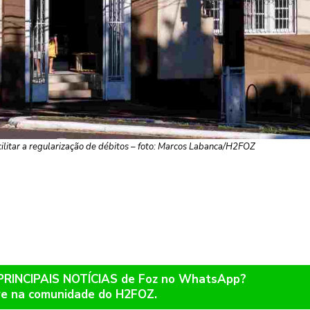
cilitar a regularização de débitos – foto: Marcos Labanca/H2FOZ
 PRINCIPAIS NOTÍCIAS de Foz no WhatsApp?
re na comunidade do H2FOZ.