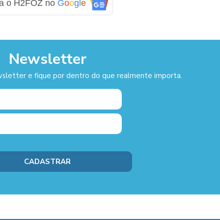
ga o H2FOZ no
G
o
o
g
l
e
Newsletter
sletter e fique por dentro do que realmente importa.