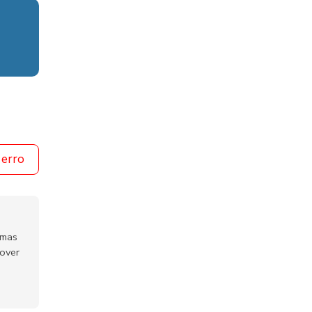
 erro
emas
mover