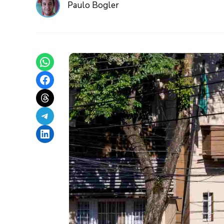
Paulo Bogler
Share on WhatsApp
Share on Facebook
Share on Threads
Share on Telegram
Share on LinkedIn