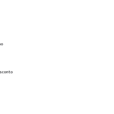
no
sconto