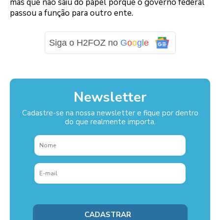
mas que não saiu do papel porque o governo federal
passou a função para outro ente.
Siga o H2FOZ no
G
o
o
g
l
e
Newsletter
Cadastre-se na nossa newsletter e fique por dentro
do que realmente importa.