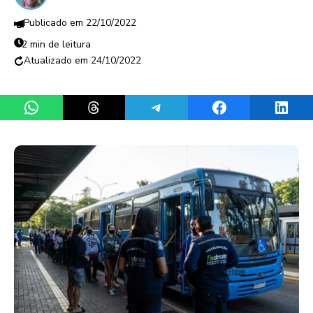
22/10/2022
2 min de leitura
24/10/2022
Share on WhatsApp
Share on Threads
Share on Telegram
Share on Facebook
Share 