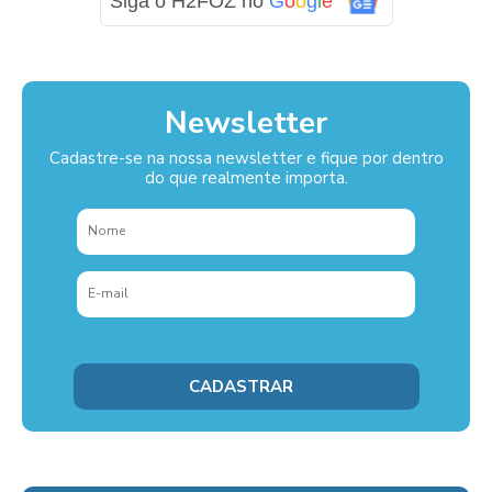
Siga o H2FOZ no
G
o
o
g
l
e
Newsletter
Cadastre-se na nossa newsletter e fique por dentro
do que realmente importa.