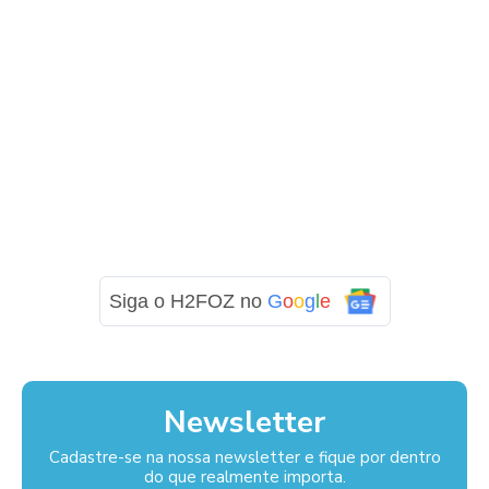
Siga o H2FOZ no
G
o
o
g
l
e
Newsletter
Cadastre-se na nossa newsletter e fique por dentro
do que realmente importa.