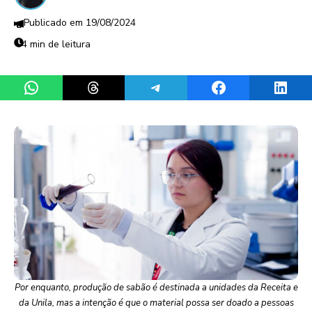
19/08/2024
4 min de leitura
Share on WhatsApp
Share on Threads
Share on Telegram
Share on Facebook
Share 
Por enquanto, produção de sabão é destinada a unidades da Receita e
da Unila, mas a intenção é que o material possa ser doado a pessoas