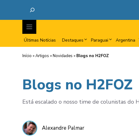
Últimas Notícias
Destaques
Paraguai
Argentina
Início
»
Artigos
»
Novidades
»
Blogs no H2FOZ
Blogs no H2FOZ
Está escalado o nosso time de colunistas do H
Alexandre Palmar