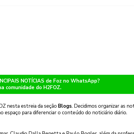
RINCIPAIS NOTÍCIAS de Foz no WhatsApp?
na comunidade do H2FOZ.
OZ nesta estreia da seção
Blogs
. Decidimos organizar as not
 espaço para diferenciar o conteúdo do noticiário diário.
lmar, Claudio Dalla Benetta e Paulo Bogler, além da profes