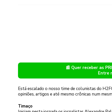
📰 Quer receber as P
Entre 
Está escalado o nosso time de colunistas do H2F
opiniões, artigos e até mesmo crônicas num mesmo
Timaço
Iniciam nesta jornada os jornalistas Alexandre Pa