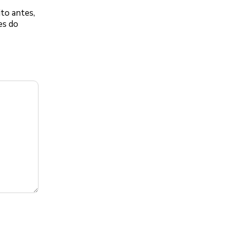
ito antes,
es do