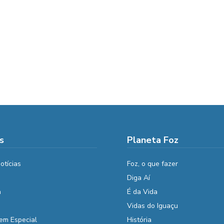
s
Planeta Foz
otícias
Foz, o que fazer
Diga Aí
a
É da Vida
Vidas do Iguaçu
em Especial
História