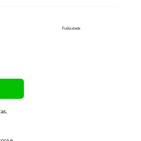
Publicidade
as,
sora e