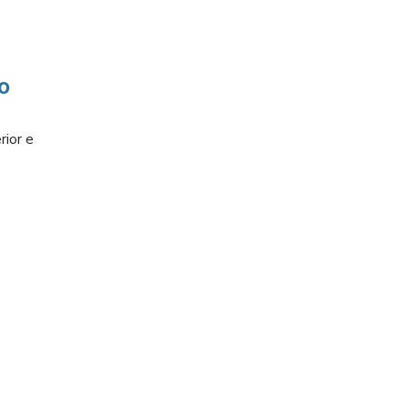
o
rior e