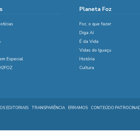
s
Planeta Foz
otícias
Foz, o que fazer
Diga Aí
a
É da Vida
Vidas do Iguaçu
em Especial
História
 H2FOZ
Cultura
IOS EDITORIAIS
TRANSPARÊNCIA
ERRAMOS
CONTEÚDO PATROCINA