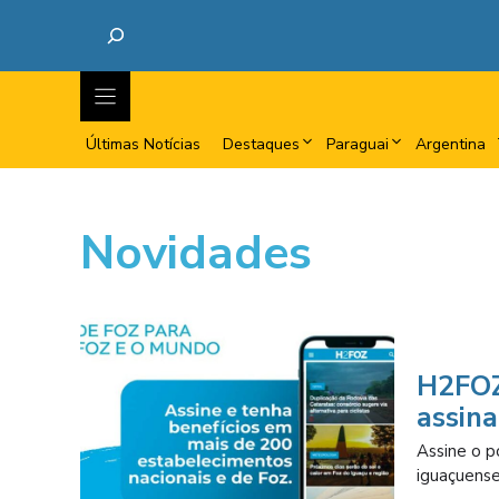
Últimas Notícias
Destaques
Paraguai
Argentina
Novidades
H2FOZ
assin
Assine o p
iguaçuense