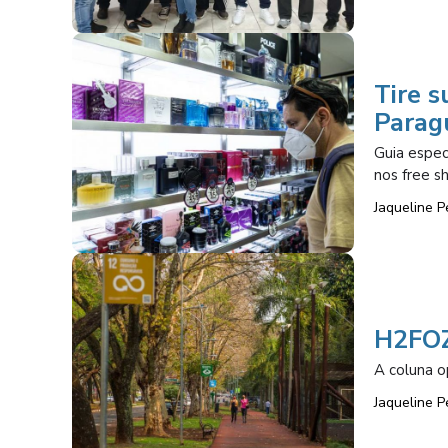
Tire s
Paragu
Guia espec
nos free s
Jaqueline P
H2FOZ
A coluna o
Jaqueline P