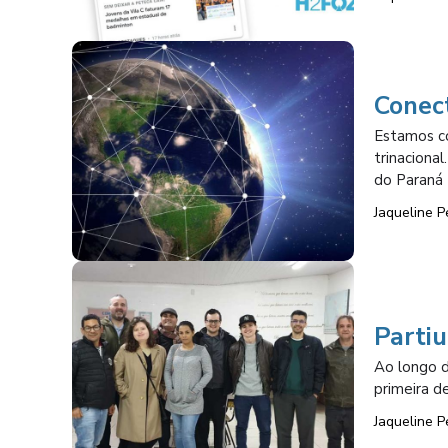
Conect
Estamos co
trinaciona
do Paraná 
Jaqueline P
Partiu
Ao longo d
primeira d
Jaqueline P