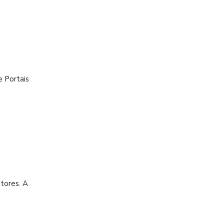
o
e Portais
tores. A