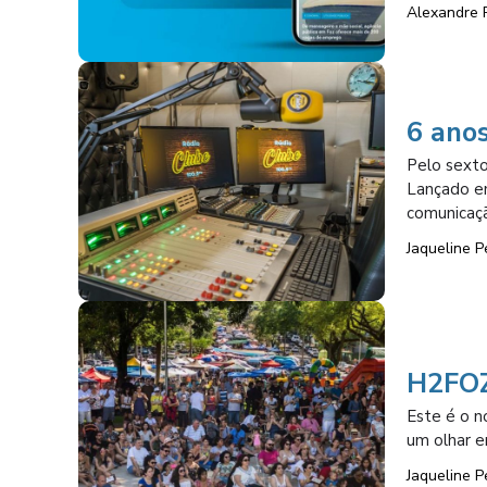
Alexandre 
6 ano
Pelo sexto
Lançado em
comunicaçã
Jaqueline P
H2FOZ
Este é o n
um olhar e
Jaqueline P