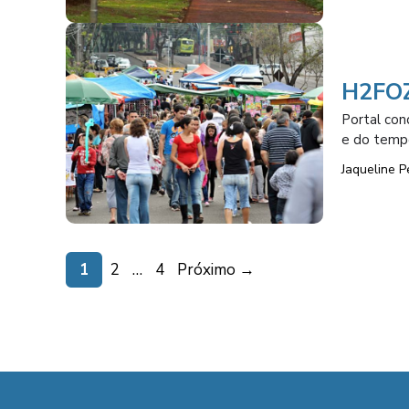
H2FOZ 
Portal con
e do tempo
Jaqueline P
Page
Page
Page
1
2
…
4
Próximo
→