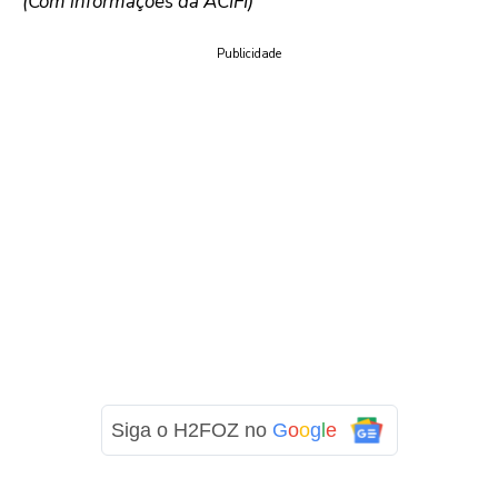
(Com informações da ACIFI)
Publicidade
Siga o H2FOZ no
G
o
o
g
l
e