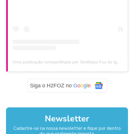
Uma publicação compartilhada por Sindilojas Foz do Iguaçu (@sindilojasfoz)
Siga o H2FOZ no
G
o
o
g
l
e
Newsletter
Cadastre-se na nossa newsletter e fique por dentro
do que realmente importa.