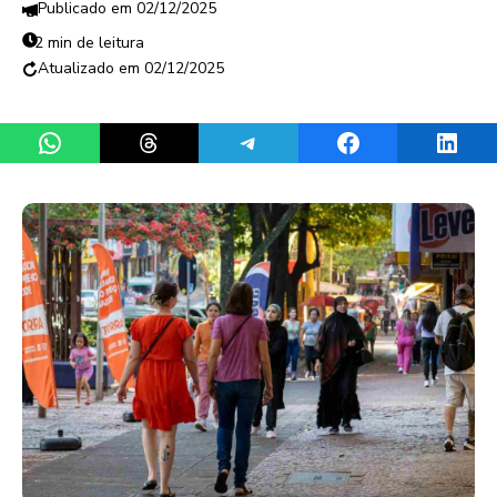
02/12/2025
2 min de leitura
02/12/2025
Share on WhatsApp
Share on Threads
Share on Telegram
Share on Facebook
Share 