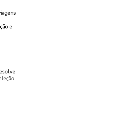
viagens
ação e
resolve
eleção.