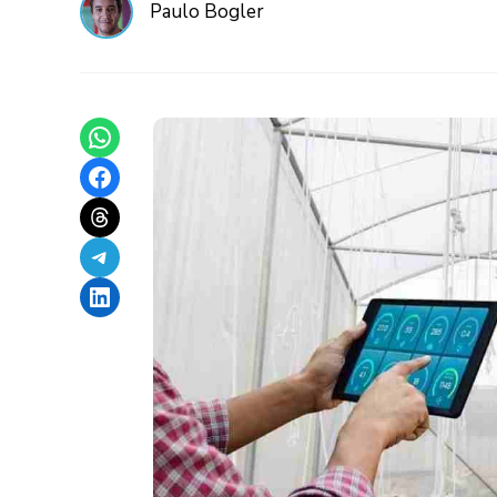
Paulo Bogler
Share on WhatsApp
Share on Facebook
Share on Threads
Share on Telegram
Share on LinkedIn