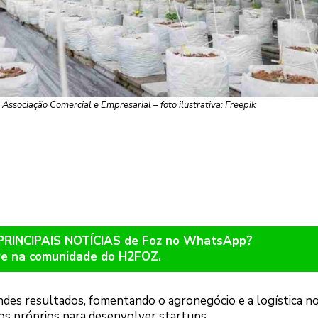
Associação Comercial e Empresarial – foto ilustrativa: Freepik
 PRINCIPAIS NOTÍCIAS de Foz no WhatsApp?
re na comunidade do H2FOZ.
des resultados, fomentando o agronegócio e a logística no
os próprios para desenvolver startups.