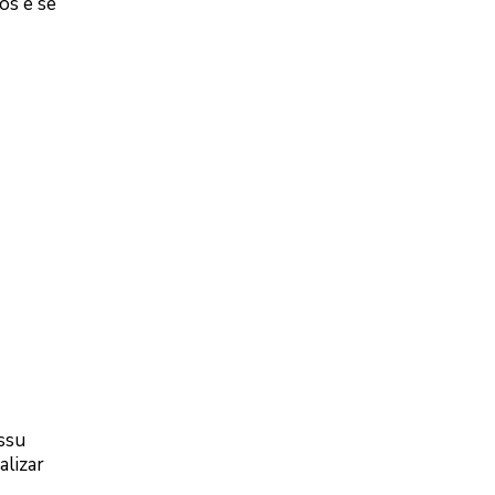
os e se
ssu
alizar