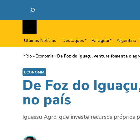
Últimas Notícias
Destaques
Paraguai
Argentina
Início
»
Economia
»
De Foz do Iguaçu, venture fomenta o agro
ECONOMIA
De Foz do Iguaçu,
no país
Iguassu Agro, que investe recursos próprios 