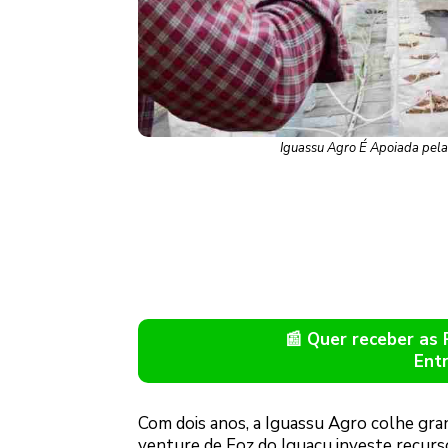
Iguassu Agro É Apoiada pela 
📰 Quer receber as
Ent
Com dois anos, a Iguassu Agro colhe gran
venture de Foz do Iguaçu investe recurs