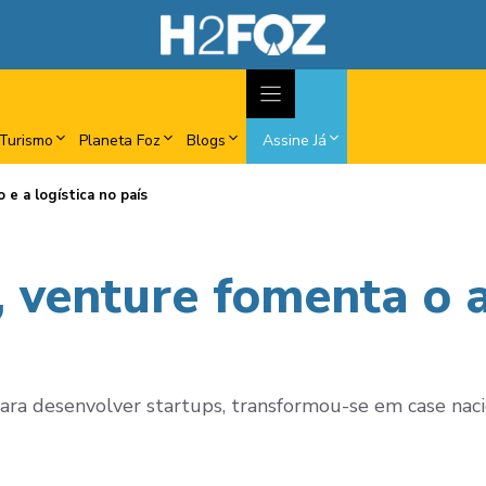
Turismo
Planeta Foz
Blogs
Assine Já
 e a logística no país
 venture fomenta o a
para desenvolver startups, transformou-se em case naci