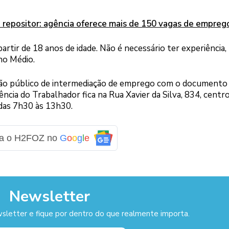
 a repositor: agência oferece mais de 150 vagas de empreg
rtir de 18 anos de idade. Não é necessário ter experiência,
no Médio.
ão público de intermediação de emprego com o documento
ncia do Trabalhador fica na Rua Xavier da Silva, 834, centro
 das 7h30 às 13h30.
ga o H2FOZ no
G
o
o
g
l
e
Newsletter
sletter e fique por dentro do que realmente importa.