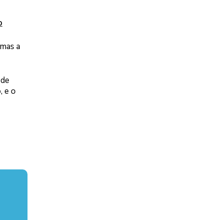
o
 mas a
 de
, e o