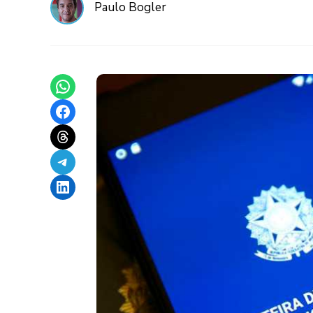
Paulo Bogler
Share on WhatsApp
Share on Facebook
Share on Threads
Share on Telegram
Share on LinkedIn