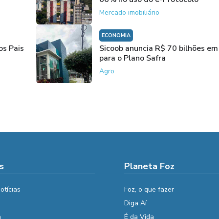
Mercado imobiliário
ECONOMIA
os Pais
Sicoob anuncia R$ 70 bilhões em
para o Plano Safra
Agro
s
Planeta Foz
otícias
Foz, o que fazer
Diga Aí
a
É da Vida