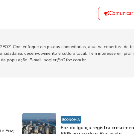
Comunicar
H2FOZ. Com enfoque em pautas comunitárias, atua na cobertura de t
ca, cidadania, desenvolvimento e cultura local. Tem interesse em pro
no da população. E-mail: bogler@h2foz.com.br.
ECONOMIA
Foz do Iguaçu registra crescime
de Foz;
66% no uso do e-Protocolo