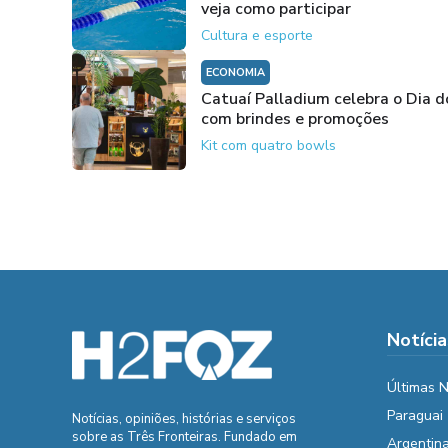
veja como participar
Cultura e esporte
ECONOMIA
Catuaí Palladium celebra o Dia d
com brindes e promoções
Kit com quatro bowls
Notícia
Últimas N
Paraguai
Notícias, opiniões, histórias e serviços
sobre as Três Fronteiras. Fundado em
Argentin