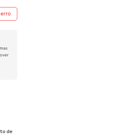
 erro
emas
mover
nto de