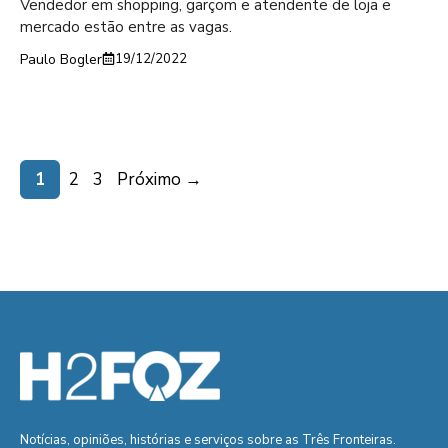
Vendedor em shopping, garçom e atendente de loja e
mercado estão entre as vagas.
Paulo Bogler
19/12/2022
Page
Page
Page
1
2
3
Próximo
→
Notícias, opiniões, histórias e serviços sobre as Três Fronteiras.