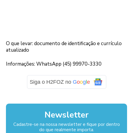
O que levar: documento de identificação e currículo
atualizado
Informações: WhatsApp (45) 99970-3330
Siga o H2FOZ no
G
o
o
g
l
e
Newsletter
Cadastre-se na nossa newsletter e fique por dentro
do que realmente importa.