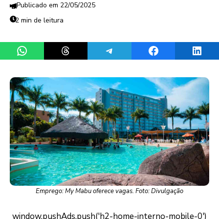
22/05/2025
2 min de leitura
Share on WhatsApp
Share on Threads
Share on Telegram
Share on Facebook
Share 
Emprego: My Mabu oferece vagas. Foto: Divulgação