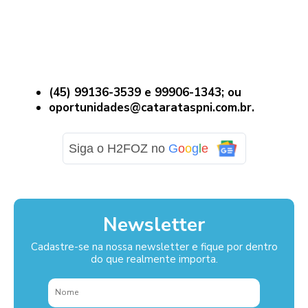
(45) 99136-3539 e 99906-1343; ou
oportunidades@catarataspni.com.br.
Siga o H2FOZ no
G
o
o
g
l
e
Newsletter
Cadastre-se na nossa newsletter e fique por dentro
do que realmente importa.