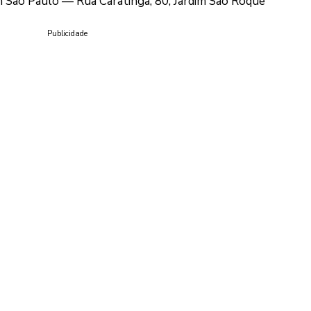
m São Paulo — Rua Caratinga, 80, Jardim São Roque
Publicidade