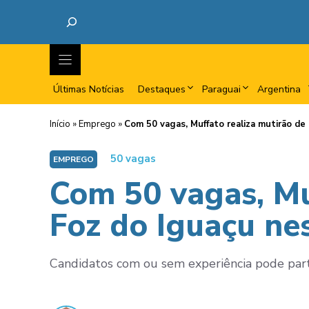
Últimas Notícias
Destaques
Paraguai
Argentina
Início
»
Emprego
»
Com 50 vagas, Muffato realiza mutirão de
50 vagas
EMPREGO
Com 50 vagas, Mu
Foz do Iguaçu nes
Candidatos com ou sem experiência pode partic