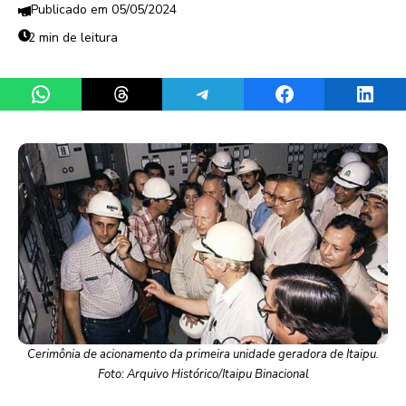
05/05/2024
2 min de leitura
Share on WhatsApp
Share on Threads
Share on Telegram
Share on Facebook
Share 
Cerimônia de acionamento da primeira unidade geradora de Itaipu.
Foto: Arquivo Histórico/Itaipu Binacional