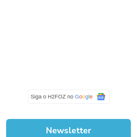
Siga o H2FOZ no
G
o
o
g
l
e
Newsletter