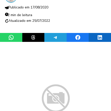
17/08/2020
2 min de leitura
25/07/2022
Share on WhatsApp
Share on Threads
Share on Telegram
Share on Facebook
Share 