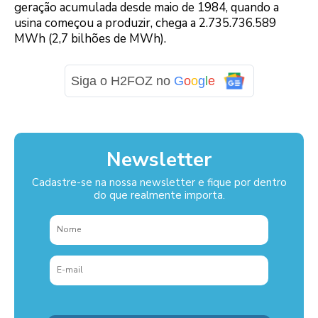
geração acumulada desde maio de 1984, quando a
usina começou a produzir, chega a 2.735.736.589
MWh (2,7 bilhões de MWh).
Siga o H2FOZ no
G
o
o
g
l
e
Newsletter
Cadastre-se na nossa newsletter e fique por dentro
do que realmente importa.