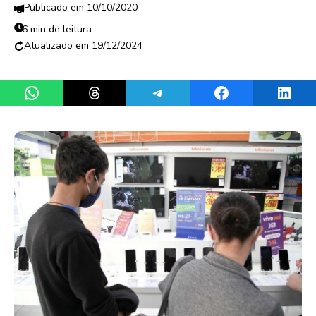
10/10/2020
6 min de leitura
19/12/2024
Share on WhatsApp
Share on Threads
Share on Telegram
Share on Facebook
Share 