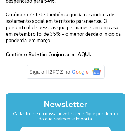
despencado para 54%.
O número reflete também a queda nos índices de
isolamento social em território paranaense. O
percentual de pessoas que permaneceram em casa
em setembro foi de 35% – o menor desde o início da
pandemia, em março.
Confira o Boletim Conjuntural AQUI.
Siga o H2FOZ no
G
o
o
g
l
e
Newsletter
Cadastre-se na nossa newsletter e fique por dentro
do que realmente importa.