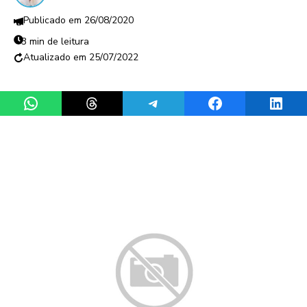
26/08/2020
3 min de leitura
25/07/2022
Share on WhatsApp
Share on Threads
Share on Telegram
Share on Facebook
Share 