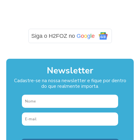
Siga o H2FOZ no
G
o
o
g
l
e
Newsletter
Cadastre-se na nossa newsletter e fique por dentro
do que realmente importa.