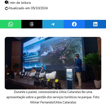
2 min de leitura
05/10/2024
Share on WhatsApp
Share on Threads
Share on Telegram
Share on Facebook
Share 
Durante o painel, concessionária Urbia Cataratas fez uma
apresentação sobre a gestão dos serviços turísticos no parque. Foto:
Nilmar Fernando/Urbia Cataratas