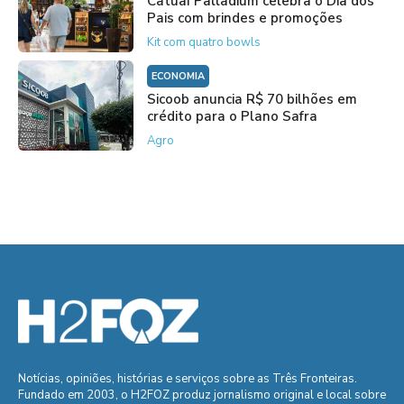
Catuaí Palladium celebra o Dia dos
Pais com brindes e promoções
Kit com quatro bowls
ECONOMIA
Sicoob anuncia R$ 70 bilhões em
crédito para o Plano Safra
Agro
Notícias, opiniões, histórias e serviços sobre as Três Fronteiras.
Fundado em 2003, o H2FOZ produz jornalismo original e local sobre