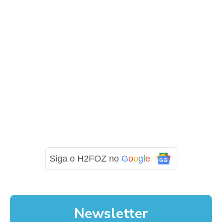
Siga o H2FOZ no
G
o
o
g
l
e
Newsletter