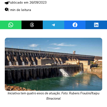
26/09/2023
2 min de leitura
Share on WhatsApp
Share on Threads
Share on Telegram
Share on Facebook
Share 
Iniciativa tem quatro eixos de atuação. Foto: Rubens Fraulini/Itaipu
Binacional