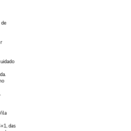
 de
ar
cuidado
da.
no
.
Vila
6×1, das