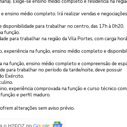
emana). Exige-se ensino médio completo e residência na regi
 e ensino médio completo. Irá realizar vendas e negociações
 disponibilidade para trabalhar no centro, das 17h à 0h20.
a função.
dade para trabalhar na região da Vila Portes, com carga horá
o, experiência na função, ensino médio completo e disponibi
cia na função, ensino médio completo e compreensão de esp
ade para trabalhar no período da tarde/noite, deve possuir
o Exército.
ulino.
ino, experiência comprovada na função e curso técnico com
 função e perfil maduro.
sofrem alterações sem aviso prévio.
ga o H2FOZ no
G
o
o
g
l
e