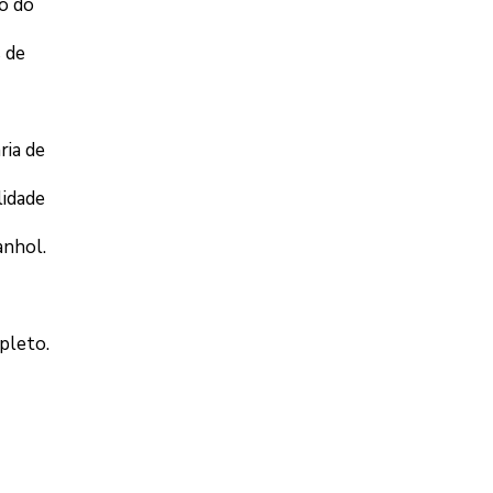
ão do
 de
ria de
lidade
anhol.
pleto.