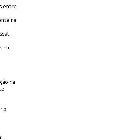
as entre
ente na
ssal
; na
ção na
de
r a
s,