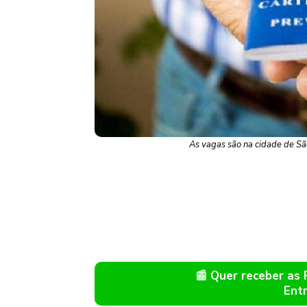
As vagas são na cidade de Sã
📰 Quer receber as
Ent