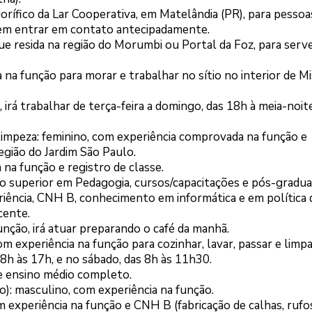
gorífico da Lar Cooperativa, em Matelândia (PR), para pesso
vem entrar em contato antecipadamente.
que resida na região do Morumbi ou Portal da Foz, para serv
a na função para morar e trabalhar no sítio no interior de Mi
rá trabalhar de terça-feira a domingo, das 18h à meia-noite
limpeza: feminino, com experiência comprovada na função e
região do Jardim São Paulo.
na função e registro de classe.
 superior em Pedagogia, cursos/capacitações e pós-gradua
eriência, CNH B, conhecimento em informática e em política 
cente.
função, irá atuar preparando o café da manhã.
 experiência na função para cozinhar, lavar, passar e limpa
s 8h às 17h, e no sábado, das 8h às 11h30.
 e ensino médio completo.
): masculino, com experiência na função.
om experiência na função e CNH B (fabricação de calhas, rufo