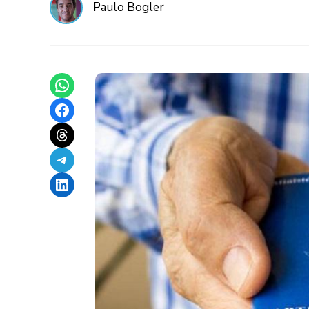
Paulo Bogler
Share on WhatsApp
Share on Facebook
Share on Threads
Share on Telegram
Share on LinkedIn