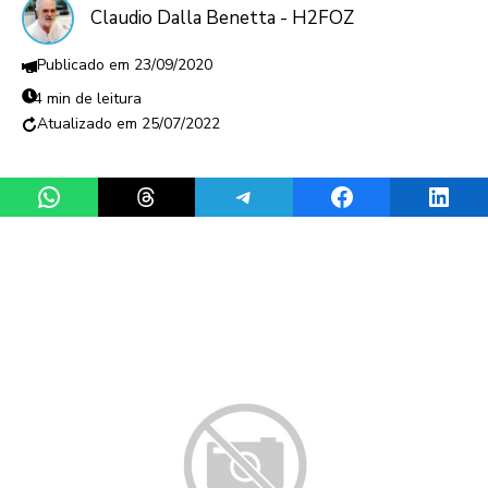
Claudio Dalla Benetta - H2FOZ
23/09/2020
4 min de leitura
25/07/2022
Share on WhatsApp
Share on Threads
Share on Telegram
Share on Facebook
Share 