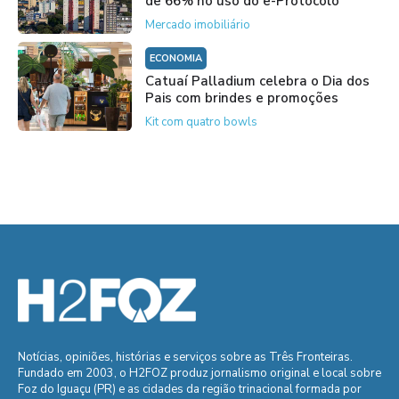
de 66% no uso do e-Protocolo
Mercado imobiliário
ECONOMIA
Catuaí Palladium celebra o Dia dos
Pais com brindes e promoções
Kit com quatro bowls
Notícias, opiniões, histórias e serviços sobre as Três Fronteiras.
Fundado em 2003, o H2FOZ produz jornalismo original e local sobre
Foz do Iguaçu (PR) e as cidades da região trinacional formada por