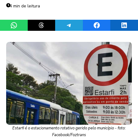
4 min de leitura
Share on WhatsApp
Share on Threads
Share on Telegram
Share on Facebook
Share 
Estarfi é o estacionamento rotativo gerido pelo município - foto:
Facebook/Foztrans