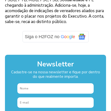
chegando à administração. Adiciona-se, hoje, a
acomodação de indicações de vereadores aliados para
garantir o placar nos projetos do Executivo. A conta,
sabe-se, recai ao distinto público.
Siga o H2FOZ no
G
o
o
g
l
e
Newsletter
Cadastre-se na nossa newsletter e fique por dentro
do que realmente importa.