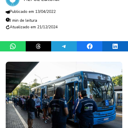
13/04/2022
3 min de leitura
21/12/2024
Share on WhatsApp
Share on Threads
Share on Telegram
Share on Facebook
Share 