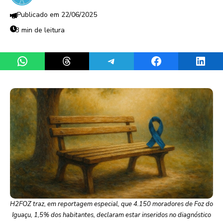
22/06/2025
3 min de leitura
Share on WhatsApp
Share on Threads
Share on Telegram
Share on Facebook
Share 
H2FOZ traz, em reportagem especial, que 4.150 moradores de Foz do
Iguaçu, 1,5% dos habitantes, declaram estar inseridos no diagnóstico