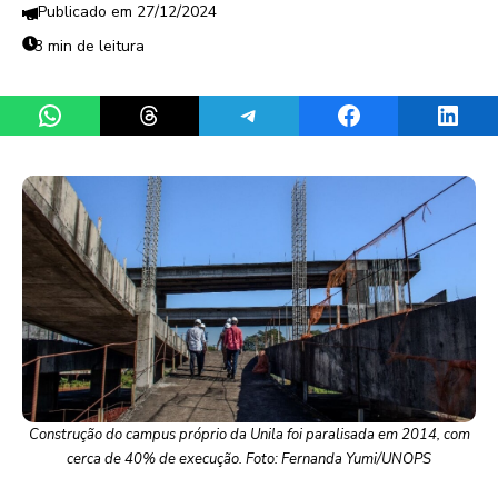
27/12/2024
3 min de leitura
Share on WhatsApp
Share on Threads
Share on Telegram
Share on Facebook
Share 
Construção do campus próprio da Unila foi paralisada em 2014, com
cerca de 40% de execução. Foto: Fernanda Yumi/UNOPS