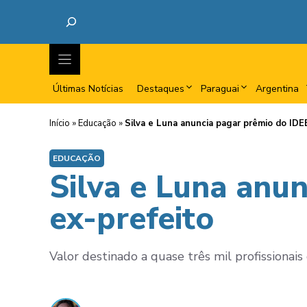
Últimas Notícias
Destaques
Paraguai
Argentina
Início
»
Educação
»
Silva e Luna anuncia pagar prêmio do IDEB
EDUCAÇÃO
Silva e Luna anun
ex-prefeito
Valor destinado a quase três mil profissionai