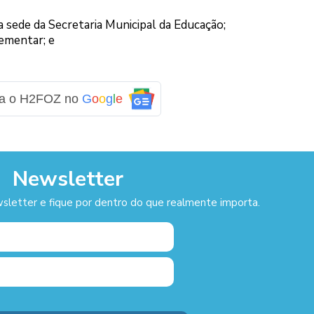
a sede da Secretaria Municipal da Educação;
ementar; e
ga o H2FOZ no
G
o
o
g
l
e
Newsletter
sletter e fique por dentro do que realmente importa.