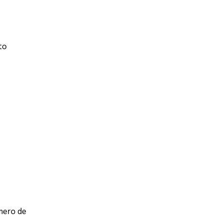
to
mero de