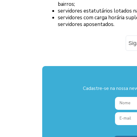
bairros;
servidores estatutários lotados n
servidores com carga horária supl
servidores aposentados.
Si
Cadastre-se na nossa new