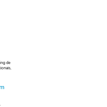
ing de
ionais,
em
-