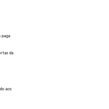
á paga
ortas da
ido aos