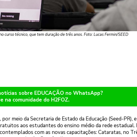
 no curso técnico, que tem duração de três anos. Foto: Lucas Fermin/SEED
 notícias sobre EDUCAÇÃO no WhatsApp?
re na comunidade do H2FOZ.
 por meio da Secretaria de Estado da Educação (Seed-PR), e
 gratuitos aos estudantes do ensino médio da rede estadual.
m contemplados com as novas capacitações: Cataratas, no Tr