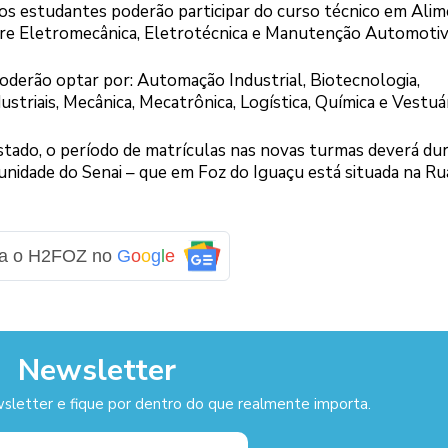
os estudantes poderão participar do curso técnico em Alim
ntre Eletromecânica, Eletrotécnica e Manutenção Automotiv
poderão optar por: Automação Industrial, Biotecnologia,
striais, Mecânica, Mecatrônica, Logística, Química e Vestuá
tado, o período de matrículas nas novas turmas deverá dur
 unidade do Senai – que em Foz do Iguaçu está situada na Ru
ga o H2FOZ no
G
o
o
g
l
e
Newsletter
sletter e fique por dentro do que realmente importa.