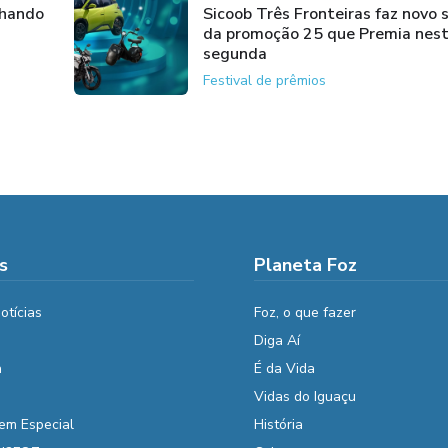
nhando
Sicoob Três Fronteiras faz novo 
da promoção 25 que Premia nes
segunda
Festival de prêmios
s
Planeta Foz
otícias
Foz, o que fazer
Diga Aí
a
É da Vida
Vidas do Iguaçu
em Especial
História