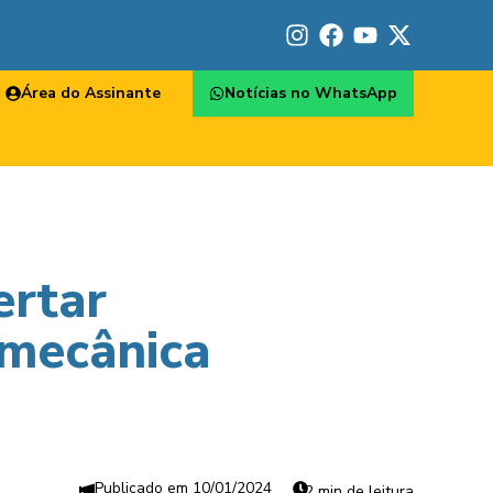
Área do Assinante
Notícias no WhatsApp
ertar
omecânica
10/01/2024
2 min de leitura