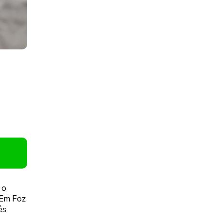
 o
 Em Foz
ês