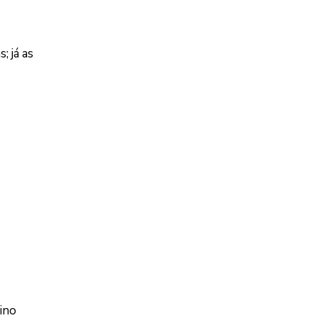
 já as
ino