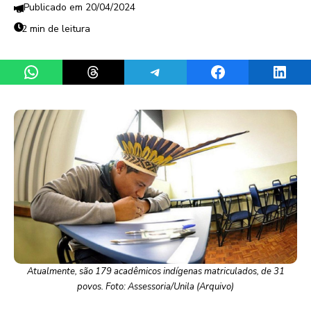
20/04/2024
2 min de leitura
Share on WhatsApp
Share on Threads
Share on Telegram
Share on Facebook
Share 
Atualmente, são 179 acadêmicos indígenas matriculados, de 31
povos. Foto: Assessoria/Unila (Arquivo)