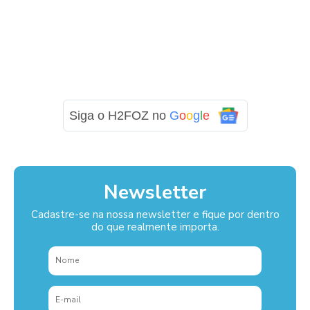
Siga o H2FOZ no
G
o
o
g
l
e
Newsletter
Cadastre-se na nossa newsletter e fique por dentro
do que realmente importa.