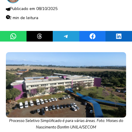
08/10/2025
2 min de leitura
Share on WhatsApp
Share on Threads
Share on Telegram
Share on Facebook
Share 
Processo Seletivo Simplificado é para várias áreas. Foto: Moises do
Nascimento Bonfim UNILA/SECOM