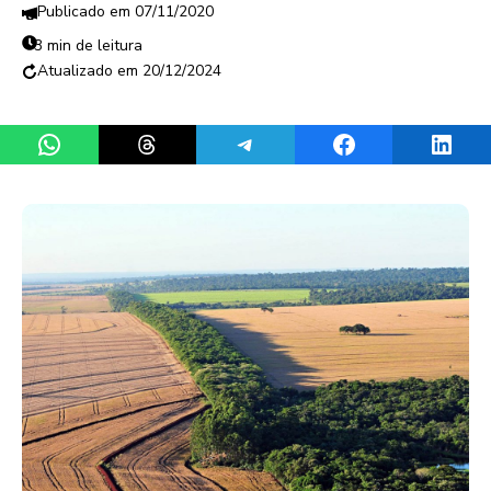
07/11/2020
3 min de leitura
20/12/2024
Share on WhatsApp
Share on Threads
Share on Telegram
Share on Facebook
Share 