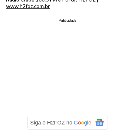
www.h2foz.com.br
Publicidade
Siga o H2FOZ no
G
o
o
g
l
e