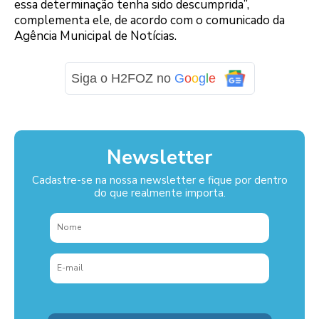
essa determinação tenha sido descumprida”,
complementa ele, de acordo com o comunicado da
Agência Municipal de Notícias.
Siga o H2FOZ no
G
o
o
g
l
e
Newsletter
Cadastre-se na nossa newsletter e fique por dentro
do que realmente importa.