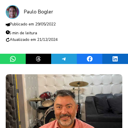
Paulo Bogler
29/05/2022
5 min de leitura
21/12/2024
Share on WhatsApp
Share on Threads
Share on Telegram
Share on Facebook
Share 