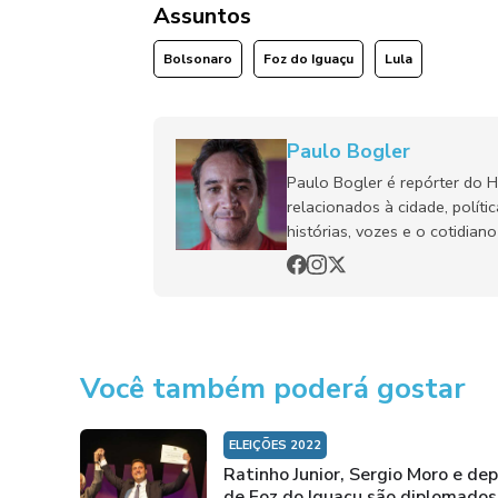
Assuntos
Bolsonaro
Foz do Iguaçu
Lula
Paulo Bogler
Paulo Bogler é repórter do 
relacionados à cidade, políti
histórias, vozes e o cotidia
Você também poderá gostar
ELEIÇÕES 2022
Ratinho Junior, Sergio Moro e de
de Foz do Iguaçu são diplomados