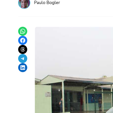
Paulo Bogler
Share on WhatsApp
Share on Facebook
Share on Threads
Share on Telegram
Share on LinkedIn