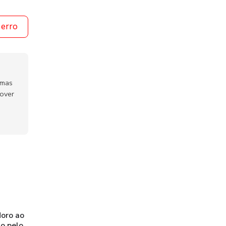
 erro
emas
mover
oro ao
o pelo