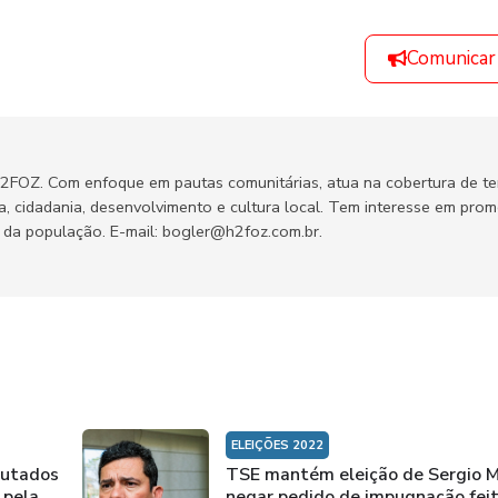
Comunicar
H2FOZ. Com enfoque em pautas comunitárias, atua na cobertura de t
ca, cidadania, desenvolvimento e cultura local. Tem interesse em pro
no da população. E-mail: bogler@h2foz.com.br.
ELEIÇÕES 2022
putados
TSE mantém eleição de Sergio M
 pela
negar pedido de impugnação feit