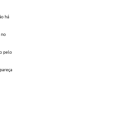
ão há
a no
do pelo
pareça