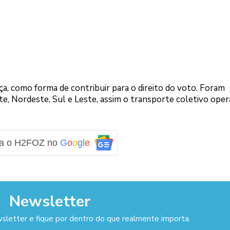
a, como forma de contribuir para o direito do voto. Foram
rte, Nordeste, Sul e Leste, assim o transporte coletivo oper
ga o H2FOZ no
G
o
o
g
l
e
Newsletter
sletter e fique por dentro do que realmente importa.