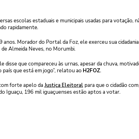
rsas escolas estaduais e municipais usadas para votação, n
mado rapidamente.
29 anos. Morador do Portal da Foz, ele exerceu sua cidadani
o de Almeida Neves, no Morumbi.
 Ele disse que compareceu às urnas, apesar da chuva, motiva
 país que está em jogo”, relatou ao
H2FOZ
.
com forte apelo da
Justiça Eleitoral
para que o cidadão com
 do Iguaçu, 196 mil iguaçuenses estão aptos a votar.